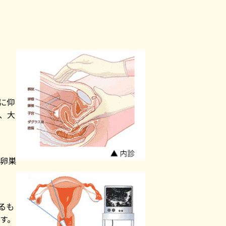
に仰
、大
卵巣
るも
す。