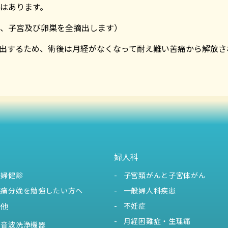
はあります。
、子宮及び卵巣を全摘出します）
出するため、術後は月経がなくなって耐え難い苦痛から解放さ
婦人科
妊婦健診
子宮頚がんと子宮体がん
無痛分娩を勉強したい方へ
一般婦人科疾患
他
不妊症
月経困難症・生理痛
超音波洗浄機器