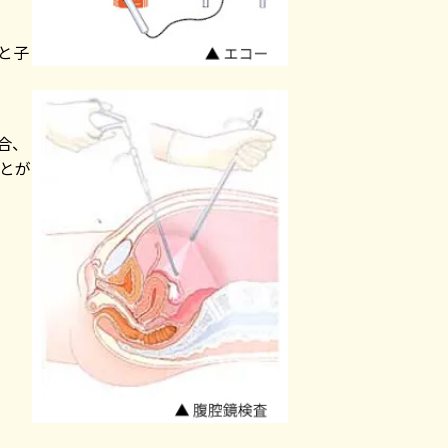
と子
合、
とが